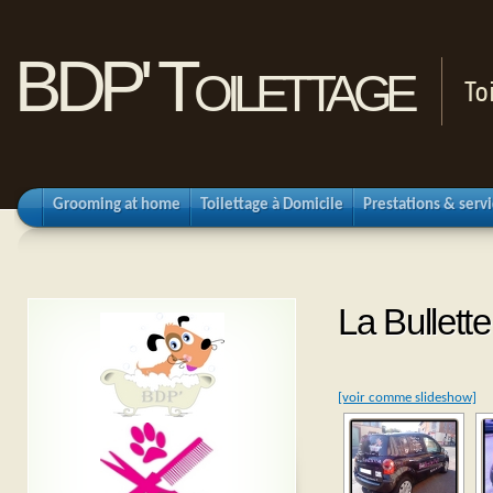
BDP' Toilettage
To
Grooming at home
Toilettage à Domicile
Prestations & serv
La Bullette
[voir comme slideshow]