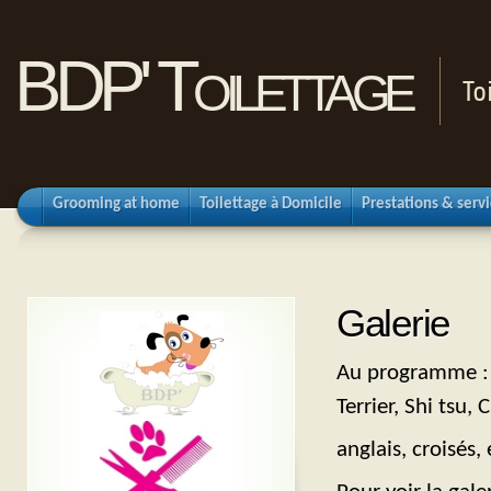
BDP' Toilettage
To
Grooming at home
Toilettage à Domicile
Prestations & serv
Galerie
Au programme : B
Terrier, Shi tsu
anglais, croisés,