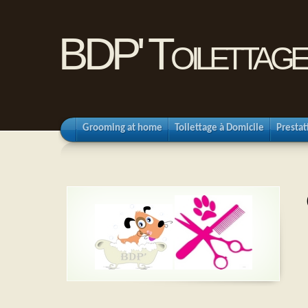
BDP' Toilettage
Grooming at home
Toilettage à Domicile
Prestat