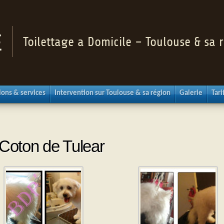
Toilettage a Domicile – Toulouse & sa 
ions & services
Intervention sur Toulouse & sa région
Galerie
Tari
Coton de Tulear