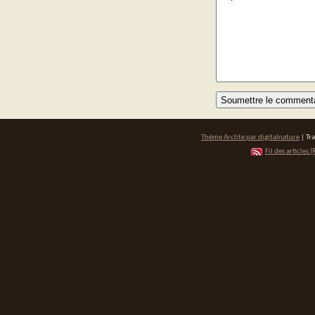
Thème Arclite par
digitalnature
| Tr
Fil des articles (