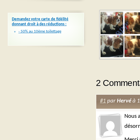
Demandez votre carte de fidélité
donnant droit à des réductions :
- 50% au 10ème toilettage
2 Commenta
#1
par
Hervé
à 1
Nous a
désorm
Merci 