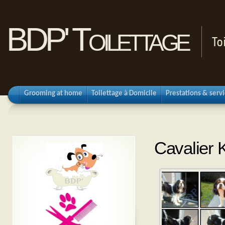
BDP' Toilettage
To
Grooming at home
Toilettage à Domicile
Prestations & serv
Cavalier 