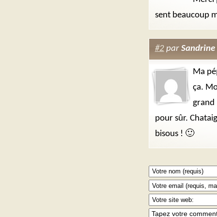
sent beaucoup m
#2
par
Sandrine
Ma pép
ça. Mo
grand 
pour sûr. Chataig
bisous ! 🙂