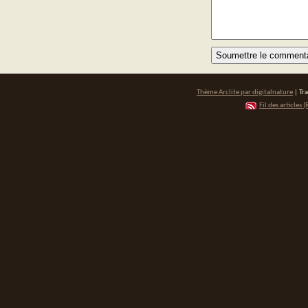
Thème Arclite par
digitalnature
| Tr
Fil des articles (