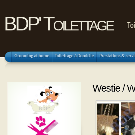
BDP' Toilettage
To
Grooming at home
Toilettage à Domicile
Prestations & serv
Westie / W