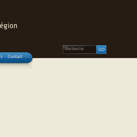
région
fs
Contact