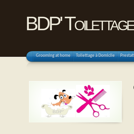
BDP' Toilettage
Grooming at home
Toilettage à Domicile
Prestat