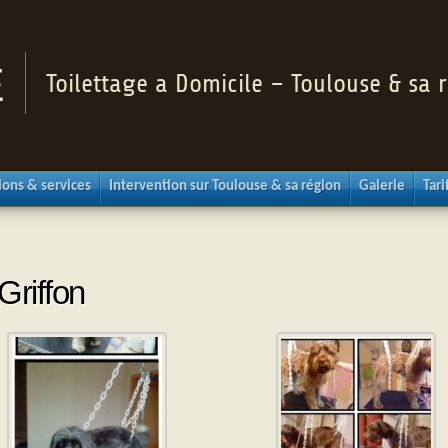
Toilettage a Domicile – Toulouse & sa 
ions & services
Intervention sur Toulouse & sa région
Galerie
Tari
Griffon