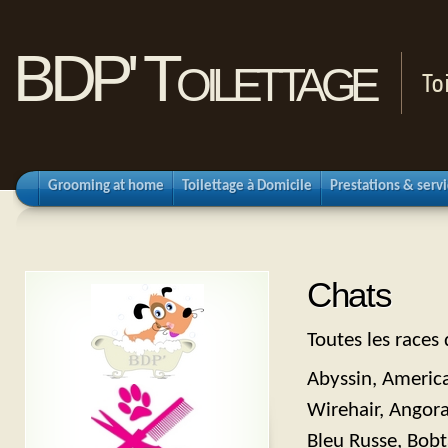
BDP' Toilettage
To
Grooming at home
Toilettage à Domicile
Prestations & serv
Chats
Toutes les races 
Abyssin, America
Wirehair, Angora 
Bleu Russe, Bobta