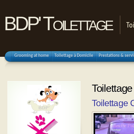
BDP' Toilettage
To
Grooming at home
Toilettage à Domicile
Prestations & serv
Toilettage
Toilettage